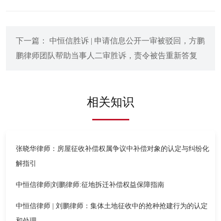
下一篇： 中恒信胜诉 | 申请信息公开一审被驳回，方鹏
鹏律师团队帮助当事人二审胜诉，责令被告重新答复
相关知识
张晓华律师：房屋征收补偿权属争议中补偿对象的认定与纠纷化
解指引
中恒信律师|刘鹏律师:征地拆迁补偿权益保障指南
中恒信律师 | 刘鹏律师：集体土地征收中的抢种抢建行为的认定
和处理