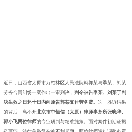
近日，山西省太原市万柏林区人民法院就郭某与季某、刘某
劳务合同纠纷一案作出一审判决，
判令被告季某、刘某于判
决生效之日起十日内向原告郭某支付劳务费。
这一胜诉结果
的背后，离不开
北京市中恒信（太原）律师事务所张晓华、
郭小飞两位律师
的专业研判与精准施策。面对案件初期证据
链薄弱、法律关系复杂的不利局面，两位律师通过调整办案