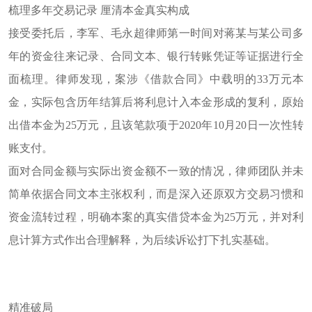
梳理多年交易记录
厘清本金真实构成
接受委托后，李军、毛永超律师第一时间对
蒋某
与
某
公司多
年的资金往来记录、合同文本、银行转账凭证等证据进行全
面梳理。律师发现，案涉《借款合同》中载明的
33
万元本
金，实际包含历年结算后将利息计入本金形成的复利，原始
出借本金为
25
万元，且该笔款项于
2020
年
10
月
20
日一次性转
账支付。
面对合同金额与实际出资金额不一致的情况，律师团队并未
简单依据合同文本主张权利，而是深入还原双方交易习惯和
资金流转过程，明确本案的真实借贷本金为
25
万元，并对利
息计算方式作出合理解释，为后续诉讼打下扎实基础。
精准破局