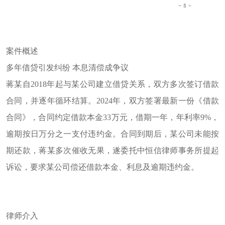
案件概述
多年借贷引发纠纷
本息清偿成争议
蒋某
自
2018
年起与
某
公司建立借贷关系，双方多次签订借款
合同，并逐年循环结算。
2024
年，双方签署最新一份《借款
合同》，合同约定借款本金
33
万元，借期一年，年利率
9%
，
逾期按日万分之一支付违约金。合同到期后，
某
公司未能按
期还款，
蒋某
多次催收无果，遂委托中恒信律师事务所提起
诉讼，要求
某
公司偿还借款本金、利息及逾期违约金。
律师介入