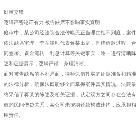
庭审交锋
逻辑严密论证有力
被告缺席不影响事实查明
庭审中，
某
公司经法院合法传唤无正当理由拒不到庭，案件
依法缺席审理。李军律师代表
蒋某
出庭，围绕借款过程、合
同签署、资金流转、利息计算等关键事实，逐一进行清晰陈
述和证据展示，逻辑严谨、条理清晰。
面对被告缺席的不利局面，律师凭借扎实的证据准备和精准
的法律分析，确保法庭能够全面掌握案件真实情况。法院最
终采信了
蒋某
的陈述及相关证据，认定双方之间存在合法有
效的民间借贷关系，
某
公司未按期还款构成违约，应承担相
应责任。