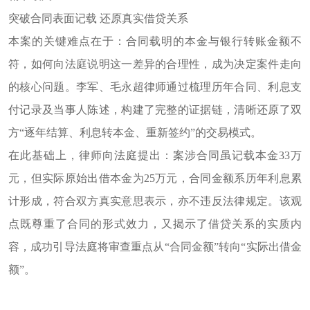
突破合同表面记载
还原真实借贷关系
本案的关键难点在于：合同载明的本金与银行转账金额不
符，如何向法庭说明这一差异的合理性，成为决定案件走向
的核心问题。李军、毛永超律师通过梳理历年合同、利息支
付记录及当事人陈述，构建了完整的证据链，清晰还原了双
方
“逐年结算、利息转本金、重新签约”的交易模式。
在此基础上，律师向法庭提出：案涉合同虽记载本金
33
万
元，但实际原始出借本金为
25
万元，合同金额系历年利息累
计形成，符合双方真实意思表示，亦不违反法律规定。该观
点既尊重了合同的形式效力，又揭示了借贷关系的实质内
容，成功引导法庭将审查重点从“合同金额”转向“实际出借金
额”。