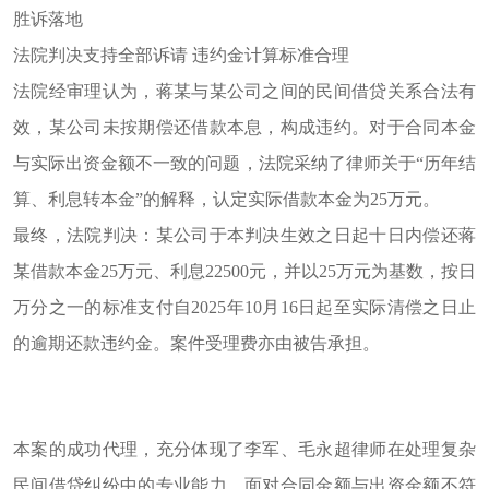
胜诉落地
法院判决支持全部诉请
违约金计算标准合理
法院经审理认为，
蒋某
与
某
公司之间的民间借贷关系合法有
效，
某
公司未按期偿还借款本息，构成违约。对于合同本金
与实际出资金额不一致的问题，法院采纳了律师关于
“历年结
算、利息转本金”的解释，认定实际借款本金为
25
万元。
最终，法院判决：
某
公司于本判决生效之日起十日内偿还
蒋
某
借款本金
25
万元、利息
22500
元，并以
25
万元为基数，按日
万分之一的标准支付自
2025
年
10
月
16
日起至实际清偿之日止
的逾期还款违约金。案件受理费亦由被告承担。
本案的成功代理，充分体现了李军、毛永超律师在处理复杂
民间借贷纠纷中的专业能力。面对合同金额与出资金额不符